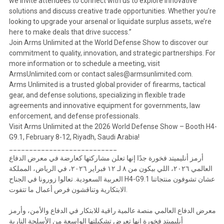
we invite attendees to connect with us to explore innovative
solutions and discuss creative trade opportunities. Whether you’re
looking to upgrade your arsenal or liquidate surplus assets, we’re
here to make deals that drive success.”
Join Arms Unlimited at the World Defense Show to discover our
commitment to quality, innovation, and strategic partnerships. For
more information or to schedule a meeting, visit
ArmsUnlimited.com or contact sales@armsunlimited.com.
Arms Unlimited is a trusted global provider of firearms, tactical
gear, and defense solutions, specializing in flexible trade
agreements and innovative equipment for governments, law
enforcement, and defense professionals.
Visit Arms Unlimited at the 2026 World Defense Show – Booth H4-
G9.1, February 8-12, Riyadh, Saudi Arabia!
___________________________
أرمز أنليميتد فخورة جدًا إنها تعلن مشاركتها كعارضة في معرض الدفاع
العالمي ٢٠٢٦، اللي بيكون من ٨ لـ ١٢ فبراير ٢٠٢٦، في الرياض، المملكة
العربية السعودية. تعالوا زورونا في الجناح H4-G9.1 عشان تشوفون منتجاتنا
الابتكارية وتناقشون فرص أعمال ما تتفوت.
معرض الدفاع العالمي منصة عالمية راقية للابتكار في الدفاع والأمن، وأرمز
أنليميتد فخورة إنها تعرض تشكيلتها الواسعة من الأسلحة النارية