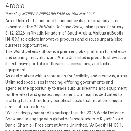
Arabia
Posted by INTERNAL PRESS RELEASE on 19th Nov 2025
Arms Unlimited is honored to announce its participation as an
exhibitor at the 2026 World Defense Show, taking place February
8-12, 2026, in Riyadh, Kingdom of Saudi Arabia.
Visit us at
Booth
H4-G9.1
to explore innovative products and discuss unparalleled
business opportunities.
The World Defense Show is a premier global platform for defense
and security innovation, and Arms Unlimited is proud to showcase
its extensive portfolio of firearms, accessories, and tactical
equipment.
As deal makers with a reputation for flexibility and creativity, Arms
Unlimited specializes in trading, offering governments and
agencies the opportunity to trade surplus firearms and equipment
for the latest and greatest equipment. Our team is dedicated to
crafting tailored, mutually beneficial deals that meet the unique
needs of our partners.
“We are deeply honored to participate in the 2026 World Defense
Show and to engage with global defense leaders in Riyadh,” said
Daniel Shamie - President at Arms Unlimited. “At Booth H4-G9.1,