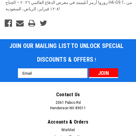
زوروا أرمز أنليميتد في معرض الدفاع العالمي ٢٠٢٦ – الجناح H4-G9.1، من
٨-١٢ فبراير، الرياض، السعودية!
JOIN OUR MAILING LIST TO UNLOCK SPECIAL
DISCOUNTS & OFFERS
!
Email
Address
Contact Us
2061 Pabco Rd
Henderson NV 89011
Accounts & Orders
Wishlist