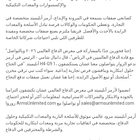
والإكسسوارات والمعدات التكتيكية.
كصانعي صفقات بسمعة في المرونة والإبداع، أرمز أنليميتد متخصصة في
التجارة، وتعطي الحكومات والوكالات فرصة تبادل الأسلحة والمعدات
الزايدة بالأحدث والأفضل. فريقنا ملتزم بصنع صفقات مخصصة ومفيدة
للطرفين اللي تلبي احتياجات شركائنا الخاصة.
"إحنا فخورين جدًا بالمشاركة في معرض الدفاع العالمي ٢٠٢٦ وبالتواصل
مع قادة الدفاع العالميين في الرياض"، قال دانيال شامي - الرئيس في أرمز
أنليميتد. "في الجناح H4-G9.1، ندعو الزوار يتواصلون معنا عشان يستكشفون
حلول ابتكارية ويناقشون فرص تجارية إبداعية. سواء كنت تبي ترقي مخزن
أسلحتك أو تبيع الأصول الزايدة، إحنا هنا عشان نعمل صفقات تدفع النجاح."
انضموا لأرمز أنليميتد في معرض الدفاع العالمي عشان تكتشفون التزامنا
بالجودة والابتكار والشراكات الاستراتيجية. لمعلومات أكثر أو لحجز اجتماع،
زوروا ArmsUnlimited.com أو تواصلوا مع sales@armsunlimited.com.
أرمز أنليميتد مزود عالمي موثوق للأسلحة النارية والمعدات التكتيكية وحلول
الدفاع، متخصصة في اتفاقيات تجارية مرنة ومعدات ابتكارية للحكومات
والشرطة والمحترفين في الدفاع.